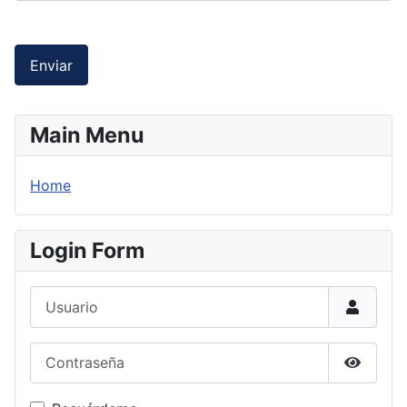
Enviar
Main Menu
Home
Login Form
Usuario
Contraseña
Mostrar